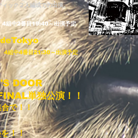
ティック２人編成での出演。
:40～出演予定
ideTokyo
番目21:30～出演予定
S DOOR
INAL単独公演！！
集合で！！
e
を！！