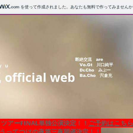
.com
を使って作成されました。あなたも無料で作ってみませんか
断絶交流 are
yu
Vo.Gt 川口純平
Dr.Cho みぶー
official web
流
Ba.Cho
宍倉充
ツアーFINAL単独公演決定！！
ご予約はこち
うってつけの夜第三夜
開催決定！！