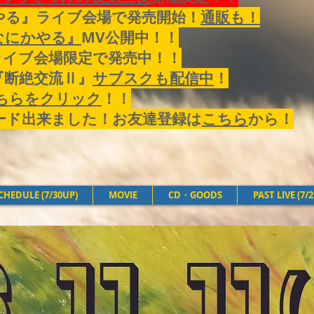
やる』ライブ会場で発売開始！
通販も！
なにかやる』
MV公開中！！
ライブ会場限定で発売中！！
『断絶交流Ⅱ』
サブスクも配信中
！
ちらをクリック
！！
プカード出来ました！お友達登録は
こちら
から！
CHEDULE (7/30UP)
MOVIE
CD・GOODS
PAST LIVE (7/