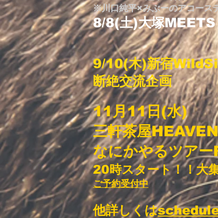
※川口純平×みぶーのアコース
8/8(土)大塚MEETS
4組中2番目19
9/10(木)新宿WildS
断絶交流企画
4組中4
11月11日(水)
三軒茶屋HEAVEN'
なにかやるツアーF
20時スタート！！大
ご予約受付中
他詳しくは
schedul