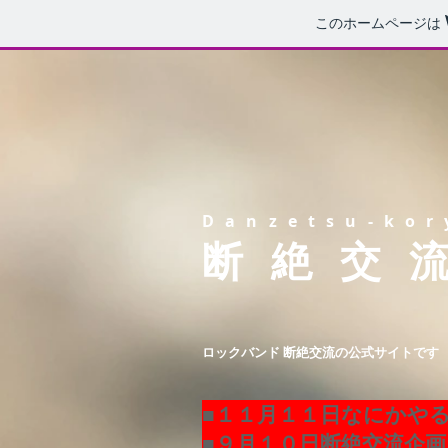
このホームページは
Danzetsu-kor
断 絶 交 
ロックバンド 断絶交流の公式サイトです
■１１月１１日なにかやる
■９月１０日断絶交流企画