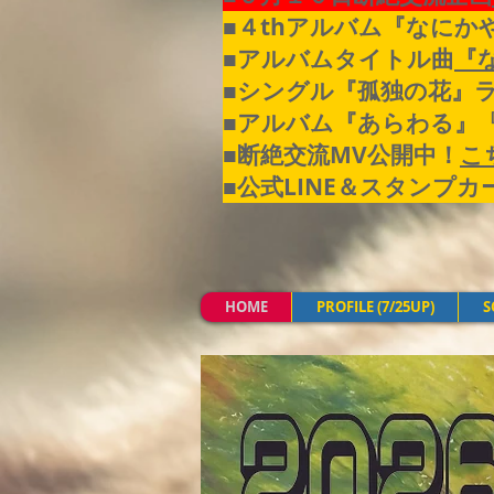
■４thアルバム『なにか
■アルバムタイトル曲
『
■シングル『孤独の花』
■アルバム『あらわる』
■断絶交流MV公開中！
こ
​■公式LINE＆スタン
HOME
PROFILE (7/25UP)
S