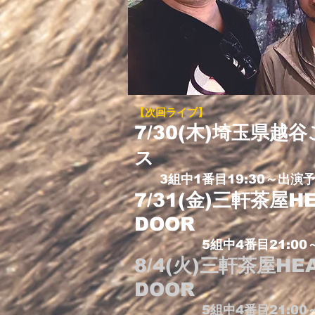
【次回
ライブ】
7/30(木)埼玉県越
ス
3組中1番目19:30～出演
7/31(金)三軒茶屋HE
DOOR
5組中4番目21:00～
8/4(火)三軒茶屋HEA
DOOR
5組中4番目21:00～